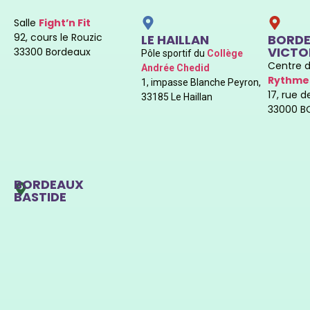
Salle
Fight’n Fit
92, cours le Rouzic
LE HAILLAN
BORD
VICTO
33300 Bordeaux
Pôle sportif du
Collège
Centre 
Andrée Chedid
Rythmes
1, impasse Blanche Peyron,
17, rue 
33185 Le Haillan
33000 B
BORDEAUX
BASTIDE